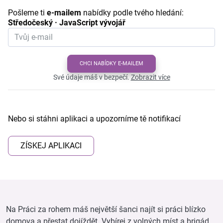
Pošleme ti
e-mailem
nabídky podle tvého hledání:
Středočeský · JavaScript vývojář
CHCI NABÍDKY E-MAILEM
Své údaje máš v bezpečí.
Zobrazit více
Nebo si stáhni aplikaci a upozorníme tě notifikací
ZÍSKEJ APLIKACI
Na Práci za rohem máš největší šanci najít si práci blízko
domova a přestat dojíždět. Vybírej z volných míst a brigád