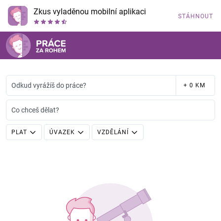
Zkus vyladěnou mobilní aplikaci
STÁHNOUT
Odkud vyrážíš do práce?
+ 0 KM
Co chceš dělat?
PLAT
ÚVAZEK
VZDĚLÁNÍ