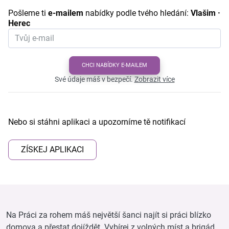
Pošleme ti
e-mailem
nabídky podle tvého hledání:
Vlašim ·
Herec
CHCI NABÍDKY E-MAILEM
Své údaje máš v bezpečí.
Zobrazit více
Nebo si stáhni aplikaci a upozorníme tě notifikací
ZÍSKEJ APLIKACI
Na Práci za rohem máš největší šanci najít si práci blízko
domova a přestat dojíždět. Vybírej z volných míst a brigád