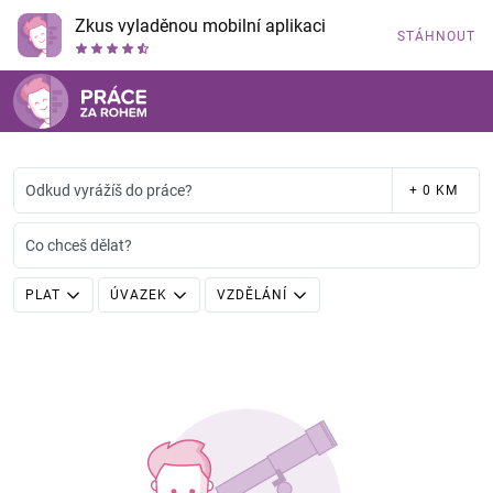
Zkus vyladěnou mobilní aplikaci
STÁHNOUT
Odkud vyrážíš do práce?
+ 0 KM
Co chceš dělat?
PLAT
ÚVAZEK
VZDĚLÁNÍ