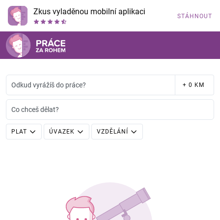
Zkus vyladěnou mobilní aplikaci
STÁHNOUT
Odkud vyrážíš do práce?
+ 0 KM
Co chceš dělat?
PLAT
ÚVAZEK
VZDĚLÁNÍ