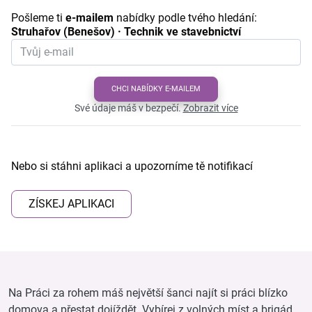
Pošleme ti
e-mailem
nabídky podle tvého hledání:
Struhařov (Benešov) · Technik ve stavebnictví
CHCI NABÍDKY E-MAILEM
Své údaje máš v bezpečí.
Zobrazit více
Nebo si stáhni aplikaci a upozorníme tě notifikací
ZÍSKEJ APLIKACI
Na Práci za rohem máš největší šanci najít si práci blízko
domova a přestat dojíždět. Vybírej z volných míst a brigád