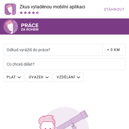
Zkus vyladěnou mobilní aplikaci
STÁHNOUT
Odkud vyrážíš do práce?
+ 0 KM
Co chceš dělat?
PLAT
ÚVAZEK
VZDĚLÁNÍ