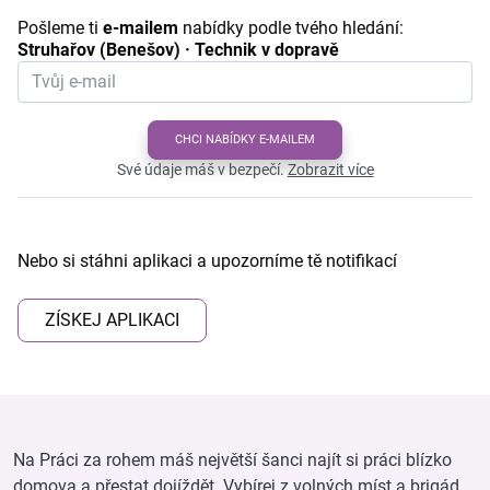
Pošleme ti
e-mailem
nabídky podle tvého hledání:
Struhařov (Benešov) · Technik v dopravě
CHCI NABÍDKY E-MAILEM
Své údaje máš v bezpečí.
Zobrazit více
Nebo si stáhni aplikaci a upozorníme tě notifikací
ZÍSKEJ APLIKACI
Na Práci za rohem máš největší šanci najít si práci blízko
domova a přestat dojíždět. Vybírej z volných míst a brigád