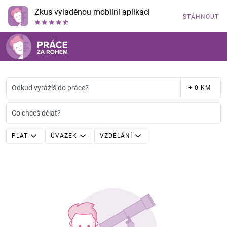
Zkus vyladěnou mobilní aplikaci
STÁHNOUT
Odkud vyrážíš do práce?
+ 0 KM
Co chceš dělat?
PLAT
ÚVAZEK
VZDĚLÁNÍ