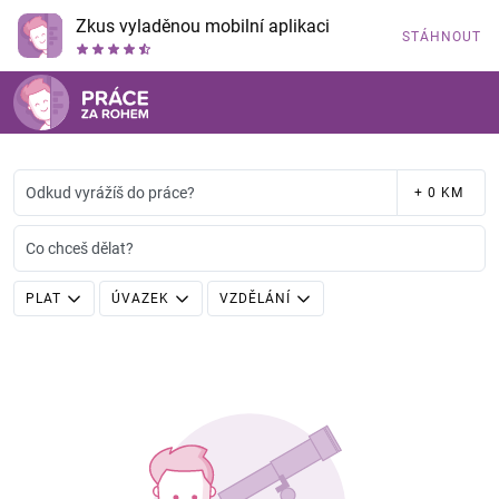
Zkus vyladěnou mobilní aplikaci
STÁHNOUT
Odkud vyrážíš do práce?
+ 0 KM
Co chceš dělat?
PLAT
ÚVAZEK
VZDĚLÁNÍ