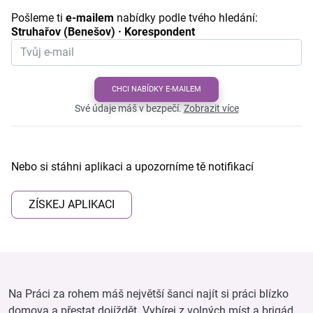
Pošleme ti
e-mailem
nabídky podle tvého hledání:
Struhařov (Benešov) · Korespondent
CHCI NABÍDKY E-MAILEM
Své údaje máš v bezpečí.
Zobrazit více
Nebo si stáhni aplikaci a upozorníme tě notifikací
ZÍSKEJ APLIKACI
Na Práci za rohem máš největší šanci najít si práci blízko
domova a přestat dojíždět. Vybírej z volných míst a brigád