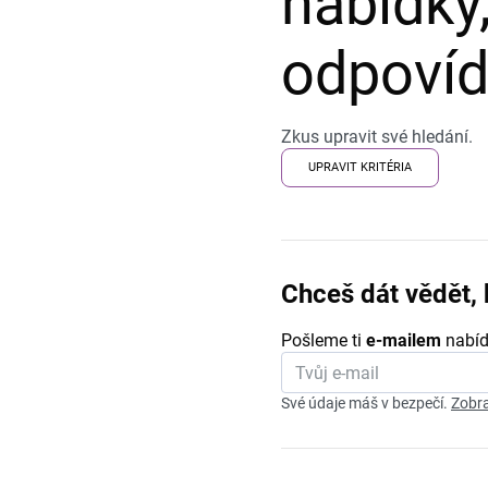
nabídky,
odpovída
Zkus upravit své hledání.
UPRAVIT KRITÉRIA
Chceš dát vědět, 
Pošleme ti
e-mailem
nabíd
Své údaje máš v bezpečí.
Zobra