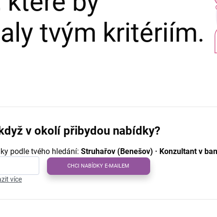
 které by
ly tvým kritériím.
když v okolí přibydou nabídky?
ky podle tvého hledání:
Struhařov (Benešov) · Konzultant v ban
CHCI NABÍDKY E-MAILEM
zit více