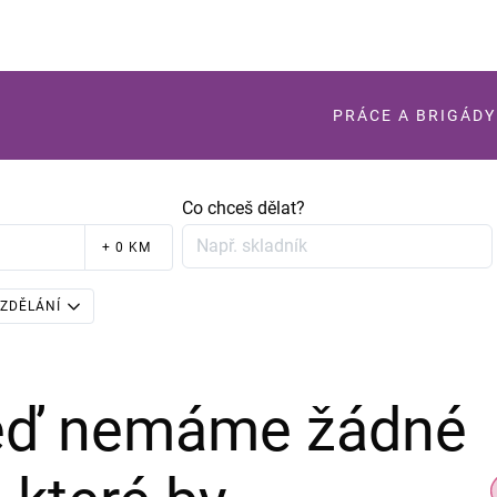
PRÁCE A BRIGÁDY
Co chceš dělat?
+ 0 KM
ZDĚLÁNÍ
teď nemáme žádné