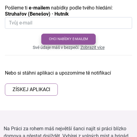
Pošleme ti
e-mailem
nabídky podle tvého hledání:
Struhařov (Benešov) · Hutník
CHCI NABÍDKY E-MAILEM
Své údaje máš v bezpečí.
Zobrazit více
Nebo si stáhni aplikaci a upozorníme tě notifikací
ZÍSKEJ APLIKACI
Na Práci za rohem máš největší šanci najít si práci blízko
domova a přestat dojíždět. Vybírej z volných míst a brigád