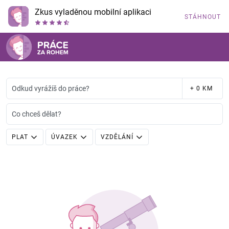
Zkus vyladěnou mobilní aplikaci
STÁHNOUT
Odkud vyrážíš do práce?
+ 0 KM
Co chceš dělat?
PLAT
ÚVAZEK
VZDĚLÁNÍ