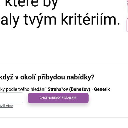
 které by
ly tvým kritériím.
když v okolí přibydou nabídky?
ky podle tvého hledání:
Struhařov (Benešov) · Genetik
CHCI NABÍDKY E-MAILEM
zit více