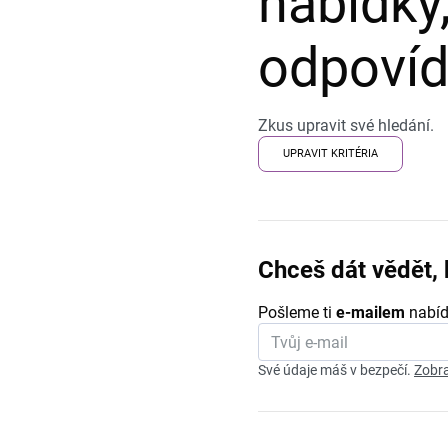
nabídky,
odpovída
Zkus upravit své hledání.
UPRAVIT KRITÉRIA
Chceš dát vědět, 
Pošleme ti
e-mailem
nabíd
Své údaje máš v bezpečí.
Zobra