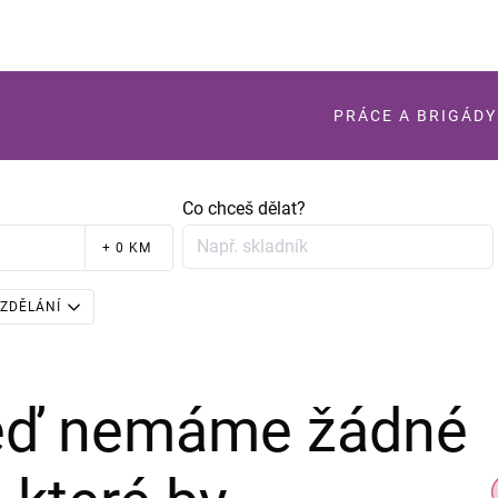
PRÁCE A BRIGÁDY
Co chceš dělat?
+ 0 KM
ZDĚLÁNÍ
teď nemáme žádné