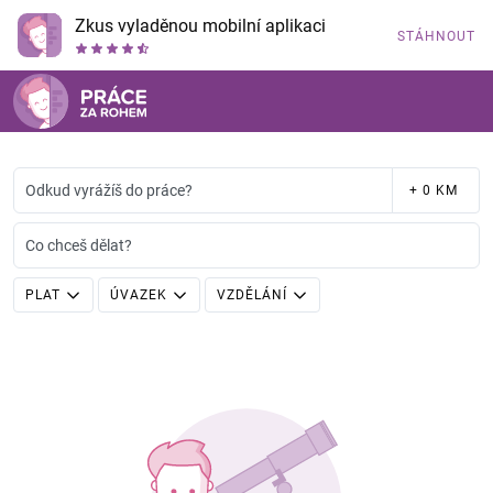
Zkus vyladěnou mobilní aplikaci
STÁHNOUT
Odkud vyrážíš do práce?
+ 0 KM
Co chceš dělat?
PLAT
ÚVAZEK
VZDĚLÁNÍ