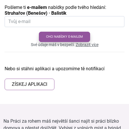
Pošleme ti
e-mailem
nabídky podle tvého hledání:
Struhařov (Benešov) · Balistik
CHCI NABÍDKY E-MAILEM
Své údaje máš v bezpečí.
Zobrazit více
Nebo si stáhni aplikaci a upozorníme tě notifikací
ZÍSKEJ APLIKACI
Na Práci za rohem máš největší šanci najít si práci blízko
domova a přestat dojíždět. Vybírej z volných míst a brigád