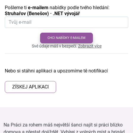
Pošleme ti
e-mailem
nabídky podle tvého hledání:
Struhařov (Benešov) · .NET vývojář
CHCI NABÍDKY E-MAILEM
Své údaje máš v bezpečí.
Zobrazit více
Nebo si stáhni aplikaci a upozorníme tě notifikací
ZÍSKEJ APLIKACI
Na Práci za rohem máš největší šanci najít si práci blízko
domova a přestat dojíždět. Vybírej z volných míst a brigád