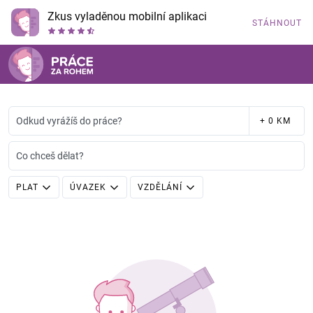
Zkus vyladěnou mobilní aplikaci
STÁHNOUT
Odkud vyrážíš do práce?
+ 0 KM
Co chceš dělat?
PLAT
ÚVAZEK
VZDĚLÁNÍ