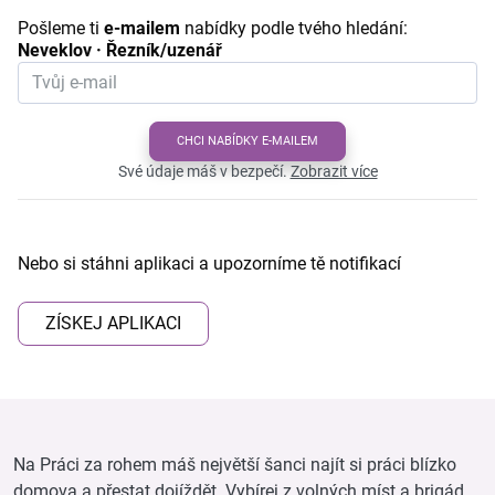
Pošleme ti
e-mailem
nabídky podle tvého hledání:
Neveklov · Řezník/uzenář
CHCI NABÍDKY E-MAILEM
Své údaje máš v bezpečí.
Zobrazit více
Nebo si stáhni aplikaci a upozorníme tě notifikací
ZÍSKEJ APLIKACI
Na Práci za rohem máš největší šanci najít si práci blízko
domova a přestat dojíždět. Vybírej z volných míst a brigád