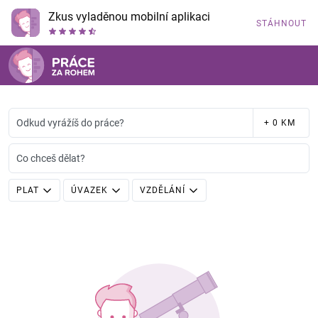
Zkus vyladěnou mobilní aplikaci
STÁHNOUT
Odkud vyrážíš do práce?
+ 0 KM
Co chceš dělat?
PLAT
ÚVAZEK
VZDĚLÁNÍ