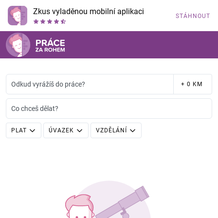
Zkus vyladěnou mobilní aplikaci
STÁHNOUT
Odkud vyrážíš do práce?
+ 0 KM
Co chceš dělat?
PLAT
ÚVAZEK
VZDĚLÁNÍ