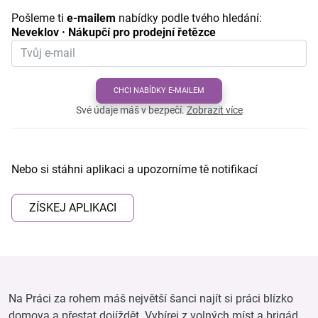
Pošleme ti
e-mailem
nabídky podle tvého hledání:
Neveklov · Nákupčí pro prodejní řetězce
CHCI NABÍDKY E-MAILEM
Své údaje máš v bezpečí.
Zobrazit více
Nebo si stáhni aplikaci a upozorníme tě notifikací
ZÍSKEJ APLIKACI
Na Práci za rohem máš největší šanci najít si práci blízko
domova a přestat dojíždět. Vybírej z volných míst a brigád