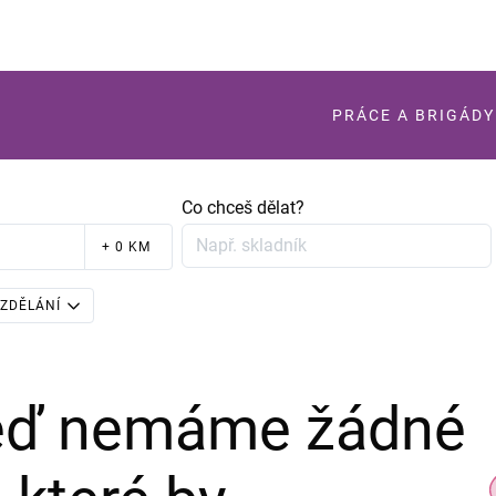
PRÁCE A BRIGÁDY
Co chceš dělat?
+ 0 KM
ZDĚLÁNÍ
teď nemáme žádné