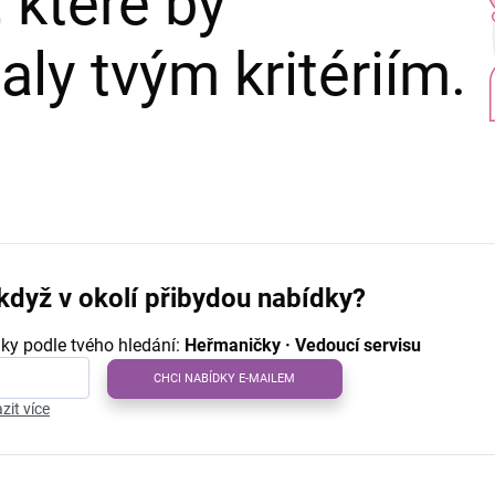
 které by
ly tvým kritériím.
když v okolí přibydou nabídky?
ky podle tvého hledání:
Heřmaničky · Vedoucí servisu
CHCI NABÍDKY E-MAILEM
zit více