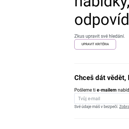
nabídky,
odpovída
Zkus upravit své hledání.
UPRAVIT KRITÉRIA
Chceš dát vědět, 
Pošleme ti
e-mailem
nabíd
Své údaje máš v bezpečí.
Zobra