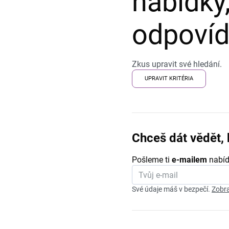
nabídky,
odpovída
Zkus upravit své hledání.
UPRAVIT KRITÉRIA
Chceš dát vědět, 
Pošleme ti
e-mailem
nabíd
Své údaje máš v bezpečí.
Zobra