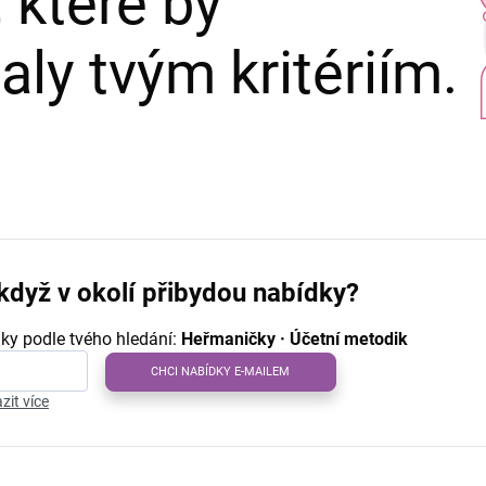
 které by
ly tvým kritériím.
když v okolí přibydou nabídky?
ky podle tvého hledání:
Heřmaničky · Účetní metodik
CHCI NABÍDKY E-MAILEM
zit více