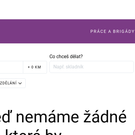
PRÁCE A BRIGÁDY
Co chceš dělat?
+ 0 KM
ZDĚLÁNÍ
teď nemáme žádné