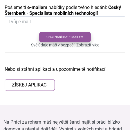
Pošleme ti
e-mailem
nabídky podle tvého hledání:
Český
Šternberk · Specialista mobilních technologií
CHCI NABÍDKY E-MAILEM
Své údaje máš v bezpečí.
Zobrazit více
Nebo si stáhni aplikaci a upozorníme tě notifikací
ZÍSKEJ APLIKACI
Na Práci za rohem máš největší šanci najít si práci blízko
domova a přestat dojíždět. Vybírej z volných míst a brigád