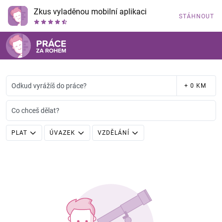
Zkus vyladěnou mobilní aplikaci
STÁHNOUT
Odkud vyrážíš do práce?
+ 0 KM
Co chceš dělat?
PLAT
ÚVAZEK
VZDĚLÁNÍ