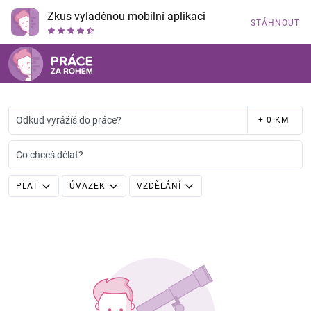
Zkus vyladěnou mobilní aplikaci
STÁHNOUT
Odkud vyrážíš do práce?
+ 0 KM
Co chceš dělat?
PLAT
ÚVAZEK
VZDĚLÁNÍ