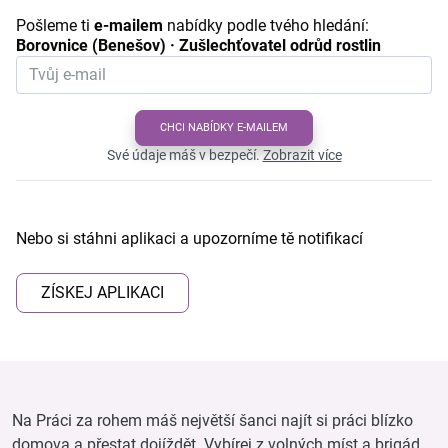
Pošleme ti
e-mailem
nabídky podle tvého hledání:
Borovnice (Benešov) · Zušlechťovatel odrůd rostlin
CHCI NABÍDKY E-MAILEM
Své údaje máš v bezpečí.
Zobrazit více
Nebo si stáhni aplikaci a upozorníme tě notifikací
ZÍSKEJ APLIKACI
Na Práci za rohem máš největší šanci najít si práci blízko
domova a přestat dojíždět. Vybírej z volných míst a brigád