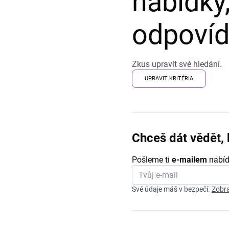
nabídky,
odpovída
Zkus upravit své hledání.
UPRAVIT KRITÉRIA
Chceš dát vědět, 
Pošleme ti
e-mailem
nabíd
Své údaje máš v bezpečí.
Zobra