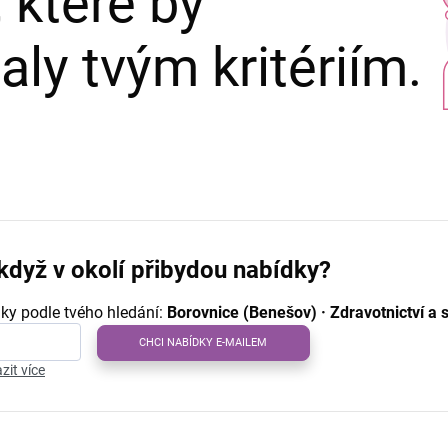
 které by
ly tvým kritériím.
když v okolí přibydou nabídky?
ky podle tvého hledání:
Borovnice (Benešov) · Zdravotnictví a 
CHCI NABÍDKY E-MAILEM
zit více