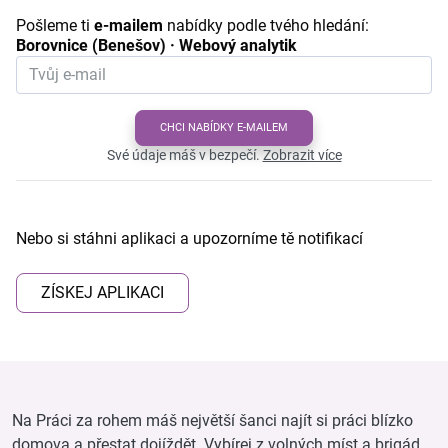
Pošleme ti
e-mailem
nabídky podle tvého hledání:
Borovnice (Benešov) · Webový analytik
CHCI NABÍDKY E-MAILEM
Své údaje máš v bezpečí.
Zobrazit více
Nebo si stáhni aplikaci a upozorníme tě notifikací
ZÍSKEJ APLIKACI
Na Práci za rohem máš největší šanci najít si práci blízko
domova a přestat dojíždět. Vybírej z volných míst a brigád