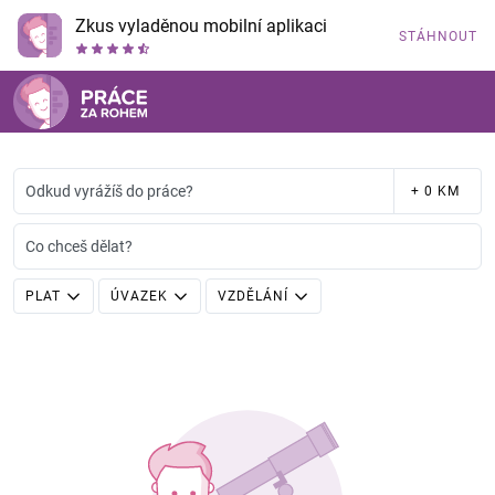
Zkus vyladěnou mobilní aplikaci
STÁHNOUT
Odkud vyrážíš do práce?
+ 0 KM
Co chceš dělat?
PLAT
ÚVAZEK
VZDĚLÁNÍ