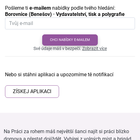
Pošleme ti
e-mailem
nabídky podle tvého hledání:
Borovnice (Benešov) · Vydavatelství, tisk a polygrafie
CHCI NABÍDKY E-MAILEM
Své údaje máš v bezpečí.
Zobrazit více
Nebo si stáhni aplikaci a upozorníme tě notifikací
ZÍSKEJ APLIKACI
Na Práci za rohem máš největší šanci najít si práci blízko
domova a přestat dojíždět. Vybírej z volných míst a brigád