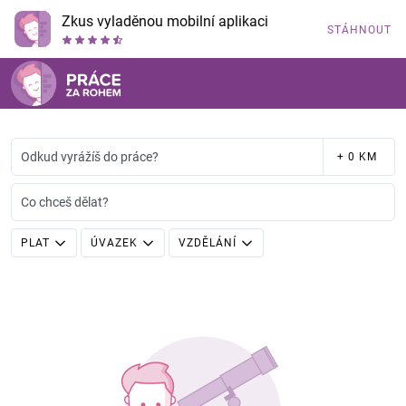
Zkus vyladěnou mobilní aplikaci
STÁHNOUT
Odkud vyrážíš do práce?
+ 0 KM
Co chceš dělat?
PLAT
ÚVAZEK
VZDĚLÁNÍ