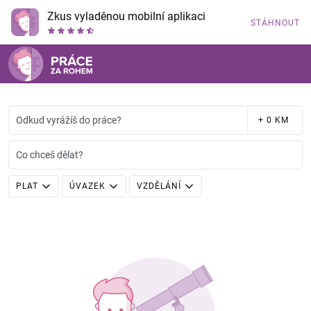
Zkus vyladěnou mobilní aplikaci
STÁHNOUT
Odkud vyrážíš do práce?
+ 0 KM
Co chceš dělat?
PLAT
ÚVAZEK
VZDĚLÁNÍ