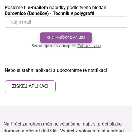
Pošleme ti
e-mailem
nabídky podle tvého hledání:
Borovnice (Benešov) · Technik v polygrafii
CHCI NABÍDKY E-MAILEM
Své údaje máš v bezpečí.
Zobrazit více
Nebo si stáhni aplikaci a upozorníme tě notifikací
ZÍSKEJ APLIKACI
Na Práci za rohem máš největší šanci najít si práci blízko
domova a přestat dojíždět. Vybírej z volných míst a brigád