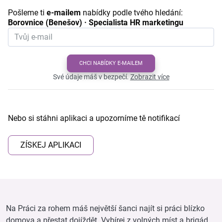
Pošleme ti
e-mailem
nabídky podle tvého hledání:
Borovnice (Benešov) · Specialista HR marketingu
CHCI NABÍDKY E-MAILEM
Své údaje máš v bezpečí.
Zobrazit více
Nebo si stáhni aplikaci a upozorníme tě notifikací
ZÍSKEJ APLIKACI
Na Práci za rohem máš největší šanci najít si práci blízko
domova a přestat dojíždět. Vybírej z volných míst a brigád