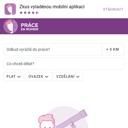
Zkus vyladěnou mobilní aplikaci
STÁHNOUT
Odkud vyrážíš do práce?
+ 0 KM
Co chceš dělat?
PLAT
ÚVAZEK
VZDĚLÁNÍ