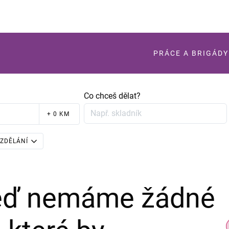
PRÁCE A BRIGÁDY
Co chceš dělat?
+ 0 KM
ZDĚLÁNÍ
teď nemáme žádné