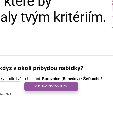
 které by
ly tvým kritériím.
když v okolí přibydou nabídky?
ky podle tvého hledání:
Borovnice (Benešov) · Šéfkuchař
CHCI NABÍDKY E-MAILEM
zit více