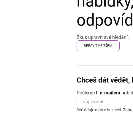
nabídky,
odpovída
Zkus upravit své hledání.
UPRAVIT KRITÉRIA
Chceš dát vědět, 
Pošleme ti
e-mailem
nabíd
Své údaje máš v bezpečí.
Zobra