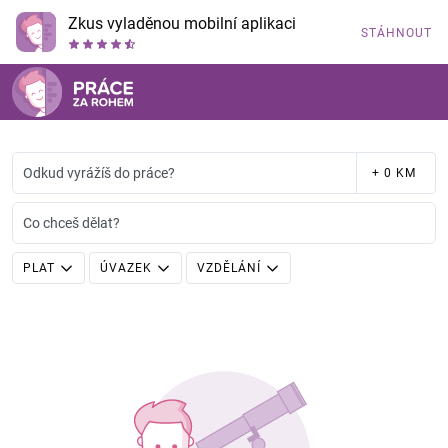
Zkus vyladěnou mobilní aplikaci
STÁHNOUT
Odkud vyrážíš do práce?
+ 0 KM
Co chceš dělat?
PLAT
ÚVAZEK
VZDĚLÁNÍ