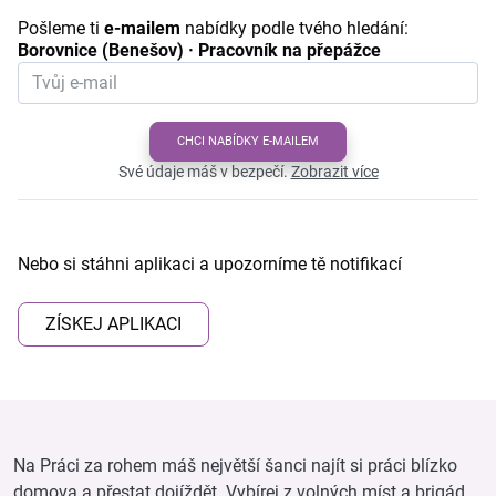
Pošleme ti
e-mailem
nabídky podle tvého hledání:
Borovnice (Benešov) · Pracovník na přepážce
CHCI NABÍDKY E-MAILEM
Své údaje máš v bezpečí.
Zobrazit více
Nebo si stáhni aplikaci a upozorníme tě notifikací
ZÍSKEJ APLIKACI
Na Práci za rohem máš největší šanci najít si práci blízko
domova a přestat dojíždět. Vybírej z volných míst a brigád