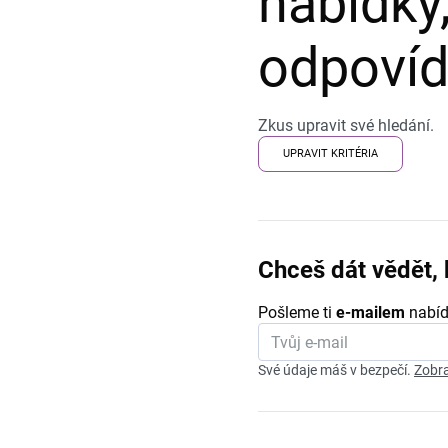
nabídky,
odpovída
Zkus upravit své hledání.
UPRAVIT KRITÉRIA
Chceš dát vědět, 
Pošleme ti
e-mailem
nabíd
Své údaje máš v bezpečí.
Zobra