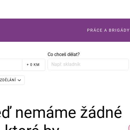
PRÁCE A BRIGÁDY
Co chceš dělat?
+ 0 KM
ZDĚLÁNÍ
teď nemáme žádné