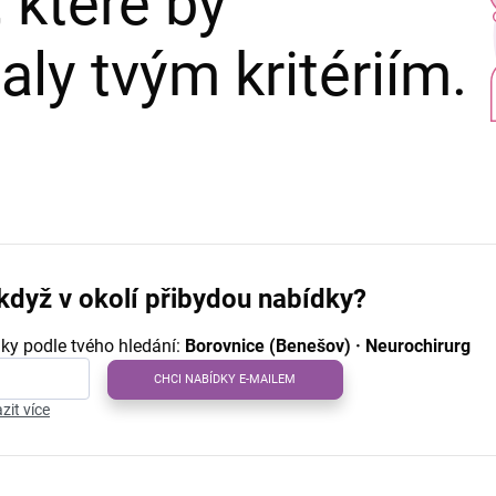
 které by
ly tvým kritériím.
když v okolí přibydou nabídky?
ky podle tvého hledání:
Borovnice (Benešov) · Neurochirurg
CHCI NABÍDKY E-MAILEM
zit více