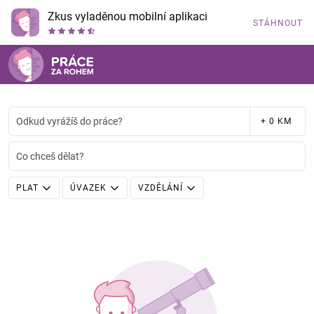
Zkus vyladěnou mobilní aplikaci
STÁHNOUT
Odkud vyrážíš do práce?
+ 0 KM
Co chceš dělat?
PLAT
ÚVAZEK
VZDĚLÁNÍ