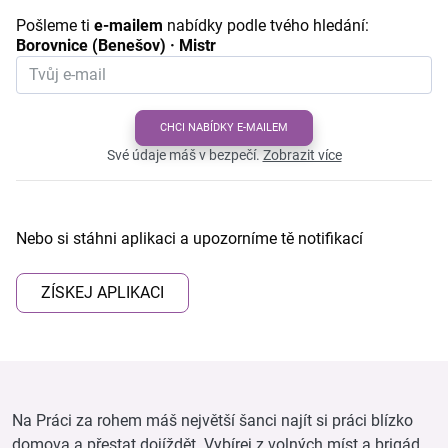
Pošleme ti
e-mailem
nabídky podle tvého hledání:
Borovnice (Benešov) · Mistr
CHCI NABÍDKY E-MAILEM
Své údaje máš v bezpečí.
Zobrazit více
Nebo si stáhni aplikaci a upozorníme tě notifikací
ZÍSKEJ APLIKACI
Na Práci za rohem máš největší šanci najít si práci blízko
domova a přestat dojíždět. Vybírej z volných míst a brigád