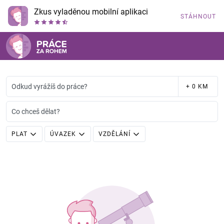
Zkus vyladěnou mobilní aplikaci
STÁHNOUT
Odkud vyrážíš do práce?
+ 0 KM
Co chceš dělat?
PLAT
ÚVAZEK
VZDĚLÁNÍ