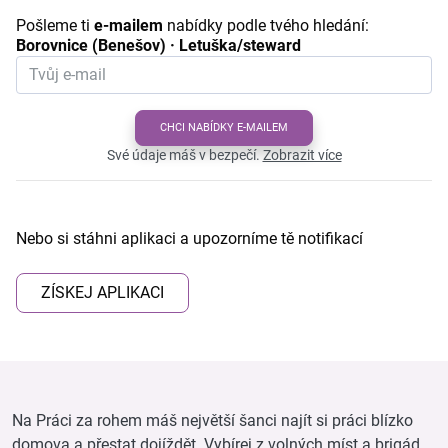
Pošleme ti
e-mailem
nabídky podle tvého hledání:
Borovnice (Benešov) · Letuška/steward
CHCI NABÍDKY E-MAILEM
Své údaje máš v bezpečí.
Zobrazit více
Nebo si stáhni aplikaci a upozorníme tě notifikací
ZÍSKEJ APLIKACI
Na Práci za rohem máš největší šanci najít si práci blízko
domova a přestat dojíždět. Vybírej z volných míst a brigád