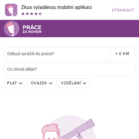
Zkus vyladěnou mobilní aplikaci
STÁHNOUT
Odkud vyrážíš do práce?
+ 0 KM
Co chceš dělat?
PLAT
ÚVAZEK
VZDĚLÁNÍ