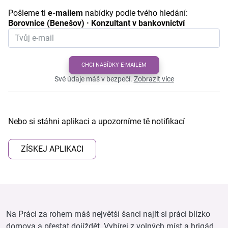
Pošleme ti
e-mailem
nabídky podle tvého hledání:
Borovnice (Benešov) · Konzultant v bankovnictví
CHCI NABÍDKY E-MAILEM
Své údaje máš v bezpečí.
Zobrazit více
Nebo si stáhni aplikaci a upozorníme tě notifikací
ZÍSKEJ APLIKACI
Na Práci za rohem máš největší šanci najít si práci blízko
domova a přestat dojíždět. Vybírej z volných míst a brigád