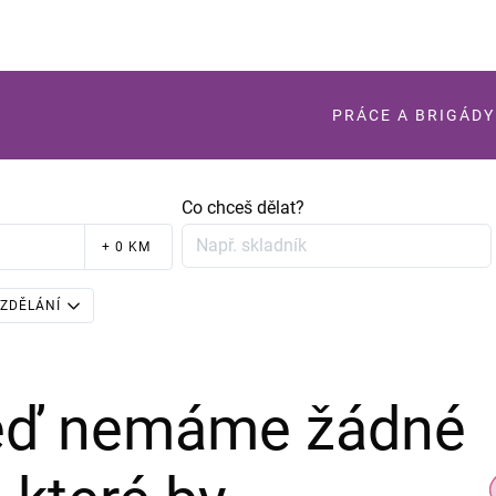
PRÁCE A BRIGÁDY
Co chceš dělat?
+ 0 KM
ZDĚLÁNÍ
teď nemáme žádné