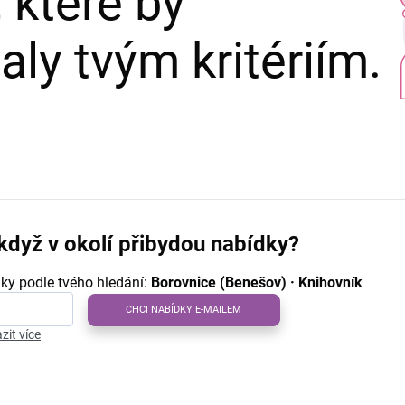
 které by
ly tvým kritériím.
když v okolí přibydou nabídky?
ky podle tvého hledání:
Borovnice (Benešov) · Knihovník
CHCI NABÍDKY E-MAILEM
zit více