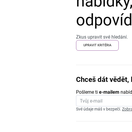
nabídky,
odpovída
Zkus upravit své hledání.
UPRAVIT KRITÉRIA
Chceš dát vědět, 
Pošleme ti
e-mailem
nabíd
Své údaje máš v bezpečí.
Zobra