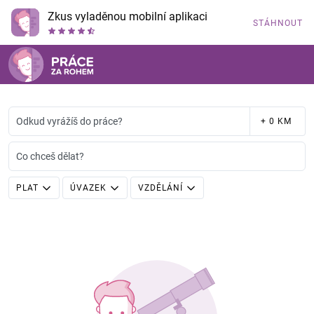
Zkus vyladěnou mobilní aplikaci
STÁHNOUT
Odkud vyrážíš do práce?
+ 0 KM
Co chceš dělat?
PLAT
ÚVAZEK
VZDĚLÁNÍ