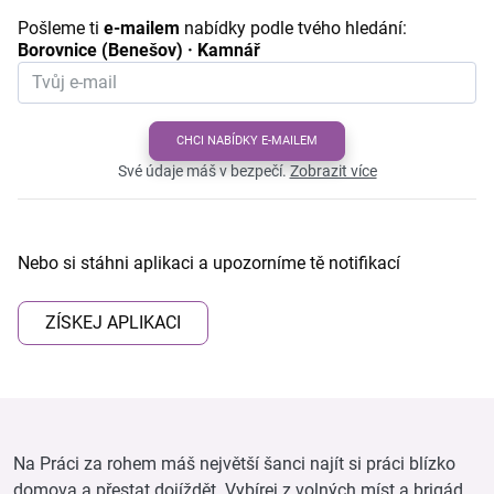
Pošleme ti
e-mailem
nabídky podle tvého hledání:
Borovnice (Benešov) · Kamnář
CHCI NABÍDKY E-MAILEM
Své údaje máš v bezpečí.
Zobrazit více
Nebo si stáhni aplikaci a upozorníme tě notifikací
ZÍSKEJ APLIKACI
Na Práci za rohem máš největší šanci najít si práci blízko
domova a přestat dojíždět. Vybírej z volných míst a brigád