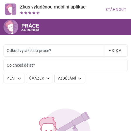
Zkus vyladěnou mobilní aplikaci
STÁHNOUT
Odkud vyrážíš do práce?
+ 0 KM
Co chceš dělat?
PLAT
ÚVAZEK
VZDĚLÁNÍ