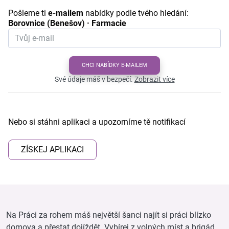
Pošleme ti
e-mailem
nabídky podle tvého hledání:
Borovnice (Benešov) · Farmacie
CHCI NABÍDKY E-MAILEM
Své údaje máš v bezpečí.
Zobrazit více
Nebo si stáhni aplikaci a upozorníme tě notifikací
ZÍSKEJ APLIKACI
Na Práci za rohem máš největší šanci najít si práci blízko
domova a přestat dojíždět. Vybírej z volných míst a brigád