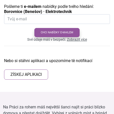
Pošleme ti
e-mailem
nabídky podle tvého hledání:
Borovnice (Benešov) · Elektrotechnik
CHCI NABÍDKY E-MAILEM
Své údaje máš v bezpečí.
Zobrazit více
Nebo si stáhni aplikaci a upozorníme tě notifikací
ZÍSKEJ APLIKACI
Na Práci za rohem máš největší šanci najít si práci blízko
domova a přestat dojíždět. Vybírej z volných míst a brigád