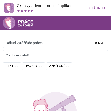
Zkus vyladěnou mobilní aplikaci
STÁHNOUT
Odkud vyrážíš do práce?
+ 0 KM
Co chceš dělat?
PLAT
ÚVAZEK
VZDĚLÁNÍ