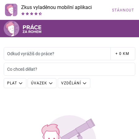
Zkus vyladěnou mobilní aplikaci
STÁHNOUT
Odkud vyrážíš do práce?
+ 0 KM
Co chceš dělat?
PLAT
ÚVAZEK
VZDĚLÁNÍ