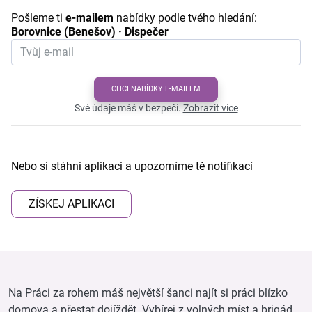
Pošleme ti
e-mailem
nabídky podle tvého hledání:
Borovnice (Benešov) · Dispečer
CHCI NABÍDKY E-MAILEM
Své údaje máš v bezpečí.
Zobrazit více
Nebo si stáhni aplikaci a upozorníme tě notifikací
ZÍSKEJ APLIKACI
Na Práci za rohem máš největší šanci najít si práci blízko
domova a přestat dojíždět. Vybírej z volných míst a brigád