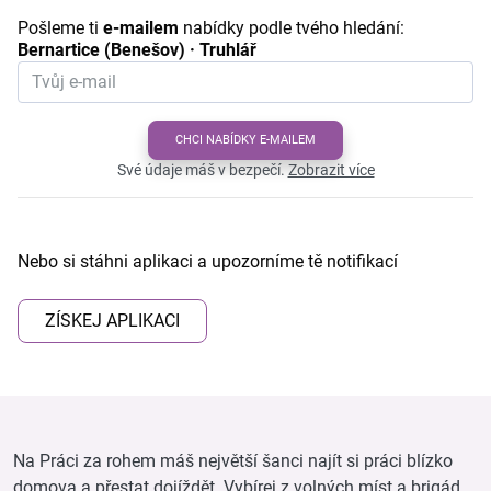
Pošleme ti
e-mailem
nabídky podle tvého hledání:
Bernartice (Benešov) · Truhlář
CHCI NABÍDKY E-MAILEM
Své údaje máš v bezpečí.
Zobrazit více
Nebo si stáhni aplikaci a upozorníme tě notifikací
ZÍSKEJ APLIKACI
Na Práci za rohem máš největší šanci najít si práci blízko
domova a přestat dojíždět. Vybírej z volných míst a brigád