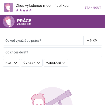
Zkus vyladěnou mobilní aplikaci
STÁHNOUT
Odkud vyrážíš do práce?
+ 0 KM
Co chceš dělat?
PLAT
ÚVAZEK
VZDĚLÁNÍ