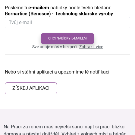
Pošleme ti
e-mailem
nabídky podle tvého hledání:
Bernartice (Benešov) · Technolog sklářské výroby
CHCI NABÍDKY E-MAILEM
Své údaje máš v bezpečí.
Zobrazit více
Nebo si stáhni aplikaci a upozorníme tě notifikací
ZÍSKEJ APLIKACI
Na Práci za rohem máš největší šanci najít si práci blízko
domova a přestat dojíždět. Vybírej z volných míst a brigád