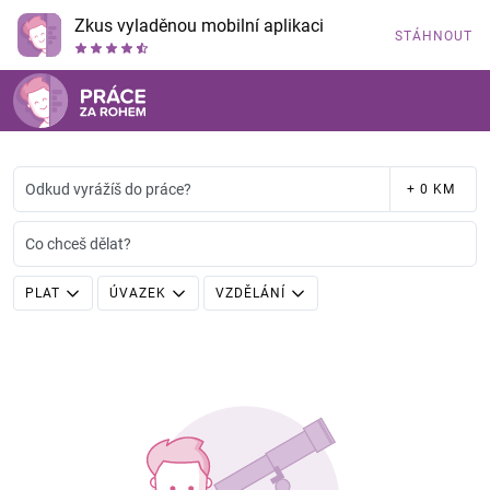
Zkus vyladěnou mobilní aplikaci
STÁHNOUT
Odkud vyrážíš do práce?
+ 0 KM
Co chceš dělat?
PLAT
ÚVAZEK
VZDĚLÁNÍ