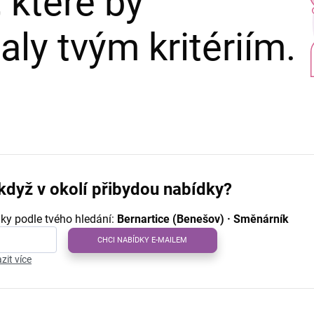
 které by
ly tvým kritériím.
když v okolí přibydou nabídky?
ky podle tvého hledání:
Bernartice (Benešov) · Směnárník
CHCI NABÍDKY E-MAILEM
zit více