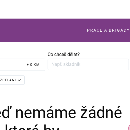
PRÁCE A BRIGÁDY
Co chceš dělat?
+ 0 KM
ZDĚLÁNÍ
teď nemáme žádné