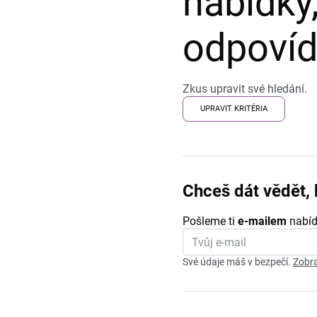
nabídky,
odpovída
Zkus upravit své hledání.
UPRAVIT KRITÉRIA
Chceš dát vědět, 
Pošleme ti
e-mailem
nabíd
Své údaje máš v bezpečí.
Zobra