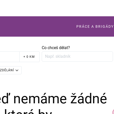
PRÁCE A BRIGÁDY
Co chceš dělat?
+ 0 KM
ZDĚLÁNÍ
teď nemáme žádné