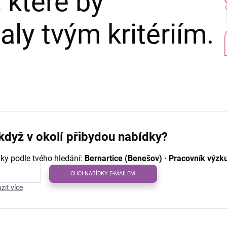
 které by
ly tvým kritériím.
když v okolí přibydou nabídky?
ky podle tvého hledání:
Bernartice (Benešov) · Pracovník výzk
CHCI NABÍDKY E-MAILEM
zit více