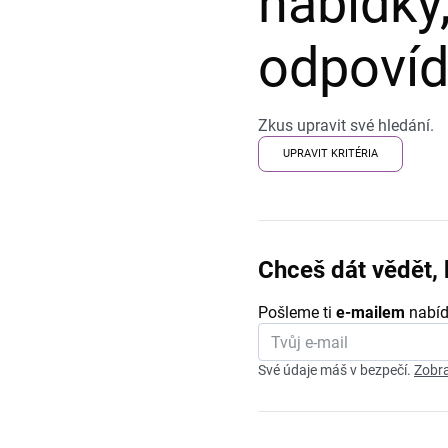
nabídky,
odpovída
Zkus upravit své hledání.
UPRAVIT KRITÉRIA
Chceš dát vědět, 
Pošleme ti
e-mailem
nabíd
Své údaje máš v bezpečí.
Zobra