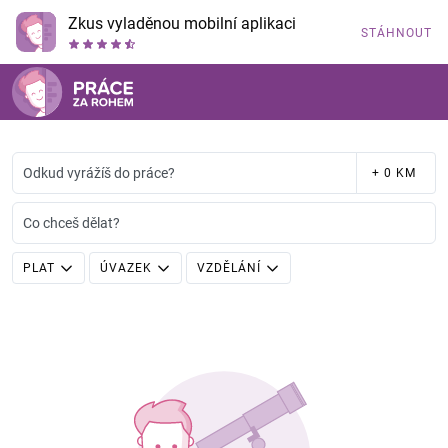
Zkus vyladěnou mobilní aplikaci
STÁHNOUT
Odkud vyrážíš do práce?
+ 0 KM
Co chceš dělat?
PLAT
ÚVAZEK
VZDĚLÁNÍ