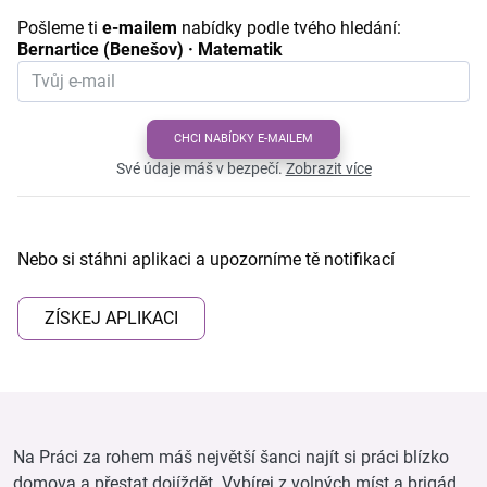
Pošleme ti
e-mailem
nabídky podle tvého hledání:
Bernartice (Benešov) · Matematik
CHCI NABÍDKY E-MAILEM
Své údaje máš v bezpečí.
Zobrazit více
Nebo si stáhni aplikaci a upozorníme tě notifikací
ZÍSKEJ APLIKACI
Na Práci za rohem máš největší šanci najít si práci blízko
domova a přestat dojíždět. Vybírej z volných míst a brigád