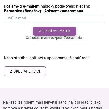
Pošleme ti
e-mailem
nabídky podle tvého hledání:
Bernartice (Benešov) · Asistent kameramana
CHCI NABÍDKY E-MAILEM
Své údaje máš v bezpečí.
Zobrazit více
Nebo si stáhni aplikaci a upozorníme tě notifikací
ZÍSKEJ APLIKACI
Na Práci za rohem máš největší šanci najít si práci blízko
domova a přestat dojíždět. Vybírej z volných míst a brigád