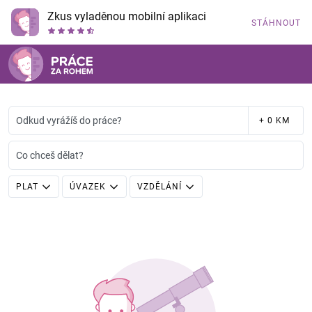
Zkus vyladěnou mobilní aplikaci
STÁHNOUT
Odkud vyrážíš do práce?
+ 0 KM
Co chceš dělat?
PLAT
ÚVAZEK
VZDĚLÁNÍ