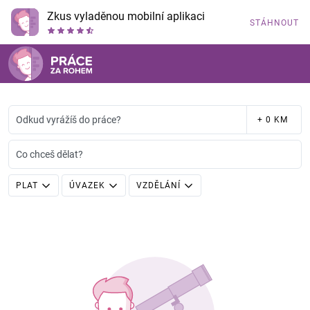
Zkus vyladěnou mobilní aplikaci
STÁHNOUT
Odkud vyrážíš do práce?
+ 0 KM
Co chceš dělat?
PLAT
ÚVAZEK
VZDĚLÁNÍ