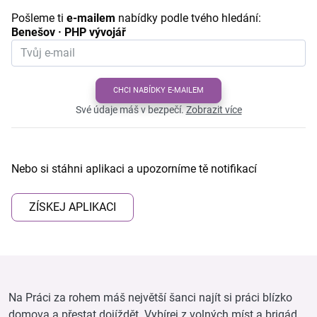
Pošleme ti
e-mailem
nabídky podle tvého hledání:
Benešov · PHP vývojář
CHCI NABÍDKY E-MAILEM
Své údaje máš v bezpečí.
Zobrazit více
Nebo si stáhni aplikaci a upozorníme tě notifikací
ZÍSKEJ APLIKACI
Na Práci za rohem máš největší šanci najít si práci blízko
domova a přestat dojíždět. Vybírej z volných míst a brigád