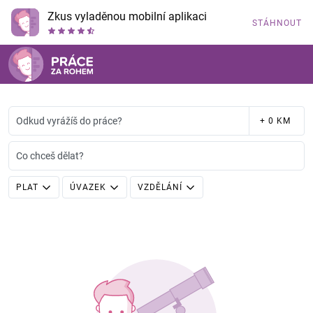
Zkus vyladěnou mobilní aplikaci
STÁHNOUT
Odkud vyrážíš do práce?
+ 0 KM
Co chceš dělat?
PLAT
ÚVAZEK
VZDĚLÁNÍ