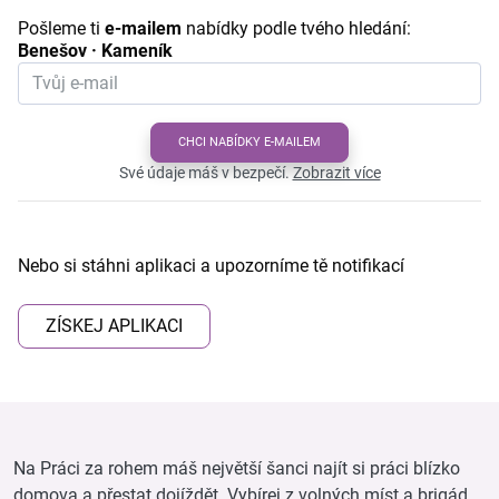
Pošleme ti
e-mailem
nabídky podle tvého hledání:
Benešov · Kameník
CHCI NABÍDKY E-MAILEM
Své údaje máš v bezpečí.
Zobrazit více
Nebo si stáhni aplikaci a upozorníme tě notifikací
ZÍSKEJ APLIKACI
Na Práci za rohem máš největší šanci najít si práci blízko
domova a přestat dojíždět. Vybírej z volných míst a brigád