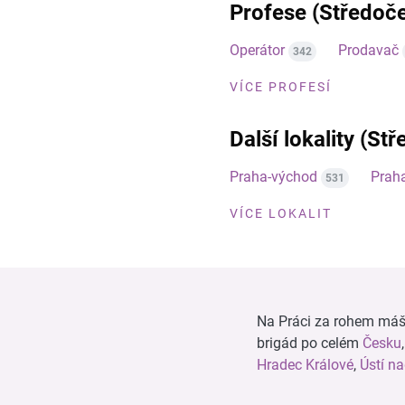
Profese (Středoče
Operátor
Prodavač
342
VÍCE PROFESÍ
Další lokality (St
Praha-východ
Prah
531
VÍCE LOKALIT
Na Práci za rohem máš n
brigád po celém
Česku
Hradec Králové
,
Ústí n