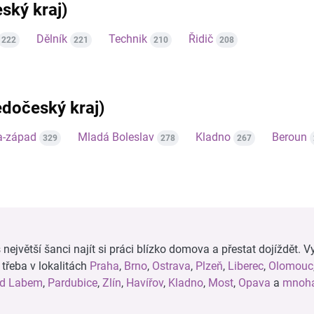
ský kraj)
Dělník
Technik
Řidič
222
221
210
208
ředočeský kraj)
a-západ
Mladá Boleslav
Kladno
Beroun
329
278
267
ejvětší šanci najít si práci blízko domova a přestat dojíždět. Vy
, třeba v lokalitách
Praha
,
Brno
,
Ostrava
,
Plzeň
,
Liberec
,
Olomouc
ad Labem
,
Pardubice
,
Zlín
,
Havířov
,
Kladno
,
Most
,
Opava
a
mnoha