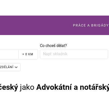
PRÁCE A BRIGÁDY
Co chceš dělat?
+ 0 KM
ZDĚLÁNÍ
český
jako
Advokátní a notářsk