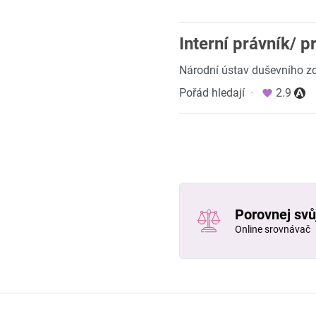
Interní právník/ p
Národní ústav duševního z
Pořád hledají
·
2.9
Porovnej svůj
Online srovnávač