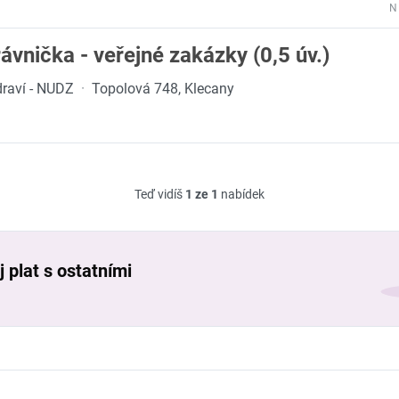
N
rávnička - veřejné zakázky (0,5 úv.)
draví - NUDZ
·
Topolová 748, Klecany
Teď vidíš
1 ze 1
nabídek
 plat s ostatními