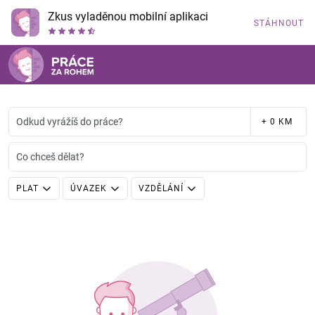
Zkus vyladěnou mobilní aplikaci
STÁHNOUT
Odkud vyrážíš do práce?
+ 0 KM
Co chceš dělat?
PLAT
ÚVAZEK
VZDĚLÁNÍ