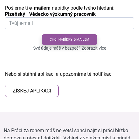
Pošleme ti
e-mailem
nabídky podle tvého hledání:
Plzeňský · Vědecko výzkumný pracovník
CHCI NABÍDKY E-MAILEM
Své údaje máš v bezpečí.
Zobrazit více
Nebo si stáhni aplikaci a upozorníme tě notifikací
ZÍSKEJ APLIKACI
Na Práci za rohem máš největší šanci najít si práci blízko
domova a přestat dojíždět. Vybírej z volných míst a brigád