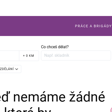
PRÁCE A BRIGÁDY
Co chceš dělat?
+ 0 KM
ZDĚLÁNÍ
teď nemáme žádné