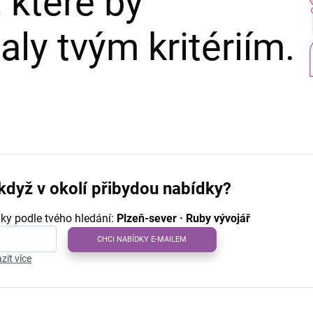
 které by
ly tvým kritériím.
když v okolí přibydou nabídky?
ky podle tvého hledání:
Plzeň-sever · Ruby vývojář
CHCI NABÍDKY E-MAILEM
zit více