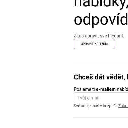
nabídky,
odpovída
Zkus upravit své hledání.
UPRAVIT KRITÉRIA
Chceš dát vědět, 
Pošleme ti
e-mailem
nabíd
Své údaje máš v bezpečí.
Zobra