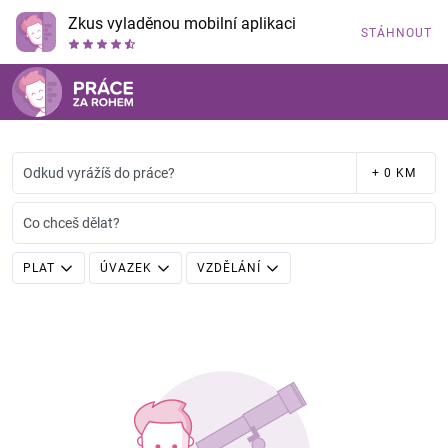
Zkus vyladěnou mobilní aplikaci
STÁHNOUT
Odkud vyrážíš do práce?
+ 0 KM
Co chceš dělat?
PLAT
ÚVAZEK
VZDĚLÁNÍ