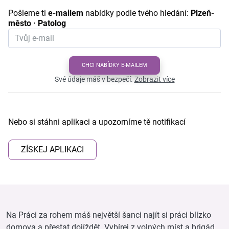
Pošleme ti
e-mailem
nabídky podle tvého hledání:
Plzeň-
město · Patolog
CHCI NABÍDKY E-MAILEM
Své údaje máš v bezpečí.
Zobrazit více
Nebo si stáhni aplikaci a upozorníme tě notifikací
ZÍSKEJ APLIKACI
Na Práci za rohem máš největší šanci najít si práci blízko
domova a přestat dojíždět. Vybírej z volných míst a brigád