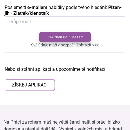
Pošleme ti
e-mailem
nabídky podle tvého hledání:
Plzeň-
jih · Zlatník/klenotník
CHCI NABÍDKY E-MAILEM
Své údaje máš v bezpečí.
Zobrazit více
Nebo si stáhni aplikaci a upozorníme tě notifikací
ZÍSKEJ APLIKACI
Na Práci za rohem máš největší šanci najít si práci blízko
domova a přestat dojíždět. Vybírej z volných míst a brigád