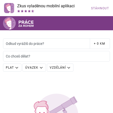
Zkus vyladěnou mobilní aplikaci
STÁHNOUT
Odkud vyrážíš do práce?
+ 0 KM
Co chceš dělat?
PLAT
ÚVAZEK
VZDĚLÁNÍ