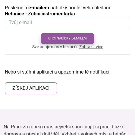
Pošleme ti
e-mailem
nabídky podle tvého hledání:
Netunice · Zubní instrumentářka
CHCI NABÍDKY E-MAILEM
Své údaje máš v bezpečí.
Zobrazit více
Nebo si stáhni aplikaci a upozorníme tě notifikací
ZÍSKEJ APLIKACI
Na Práci za rohem máš největší šanci najít si práci blízko
domova a přestat dojíždět. Vybírej z volných míst a brigád