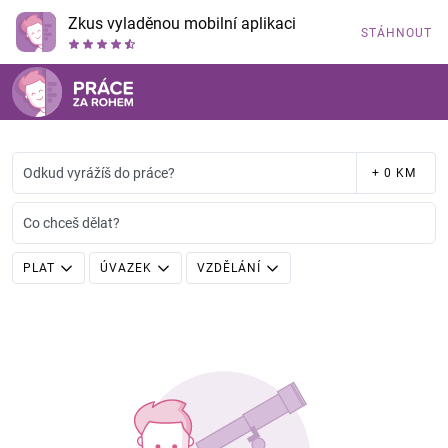
Zkus vyladěnou mobilní aplikaci
STÁHNOUT
Odkud vyrážíš do práce?
+ 0 KM
Co chceš dělat?
PLAT
ÚVAZEK
VZDĚLÁNÍ