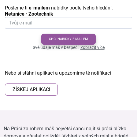
Pošleme ti
e-mailem
nabídky podle tvého hledání:
Netunice · Zootechnik
CHCI NABÍDKY E-MAILEM
Své údaje máš v bezpečí.
Zobrazit více
Nebo si stáhni aplikaci a upozorníme tě notifikací
ZÍSKEJ APLIKACI
Na Práci za rohem máš největší šanci najít si práci blízko
domova a přestat dojíždět. Vybírej z volných míst a brigád