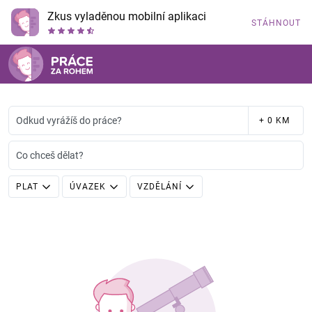
Zkus vyladěnou mobilní aplikaci
STÁHNOUT
Odkud vyrážíš do práce?
+ 0 KM
Co chceš dělat?
PLAT
ÚVAZEK
VZDĚLÁNÍ