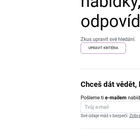
nabídky,
odpovída
Zkus upravit své hledání.
UPRAVIT KRITÉRIA
Chceš dát vědět, 
Pošleme ti
e-mailem
nabíd
Své údaje máš v bezpečí.
Zobra