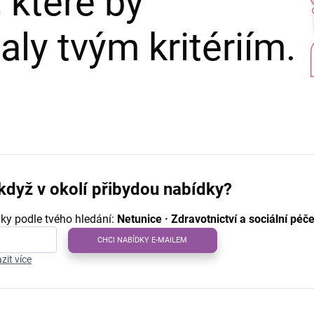
 které by
ly tvým kritériím.
když v okolí přibydou nabídky?
ky podle tvého hledání:
Netunice · Zdravotnictví a sociální péč
CHCI NABÍDKY E-MAILEM
zit více