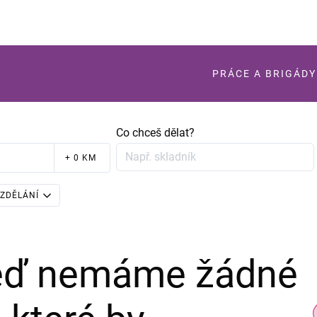
PRÁCE A BRIGÁDY
Co chceš dělat?
+ 0 KM
ZDĚLÁNÍ
teď nemáme žádné