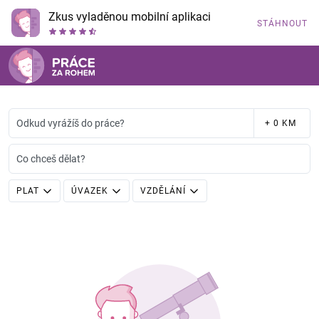
Zkus vyladěnou mobilní aplikaci
STÁHNOUT
Odkud vyrážíš do práce?
+ 0 KM
Co chceš dělat?
PLAT
ÚVAZEK
VZDĚLÁNÍ