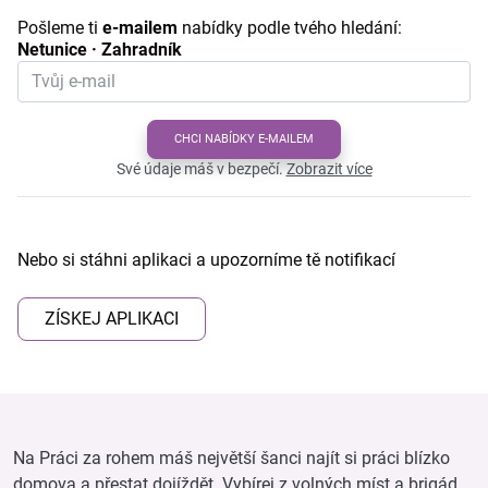
Pošleme ti
e-mailem
nabídky podle tvého hledání:
Netunice · Zahradník
CHCI NABÍDKY E-MAILEM
Své údaje máš v bezpečí.
Zobrazit více
Nebo si stáhni aplikaci a upozorníme tě notifikací
ZÍSKEJ APLIKACI
Na Práci za rohem máš největší šanci najít si práci blízko
domova a přestat dojíždět. Vybírej z volných míst a brigád